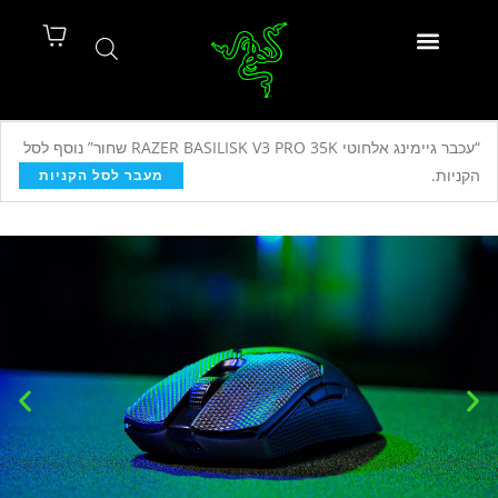
“עכבר גיימינג אלחוטי RAZER BASILISK V3 PRO 35K שחור” נוסף לסל
הקניות.
מעבר לסל הקניות