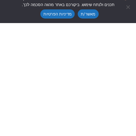
תכנים ולנתח שימוש. ביקורכם באתר מהווה הסכמה לכך.
מאשר/ת
מדיניות הפרטיות
אוזניות – RAZER Kraken V3 X – Fortnite Edition
₪
399
הוסף לסל