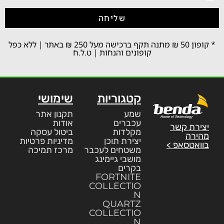
שליחה
* קופון 50 ₪ מתנה תקף ברכישה מעל 250 ₪ באתר | ללא כפל
קופונים והנחות | ט.ל.ח
קטגוריות
שימושי
שמע
תקנון אתר
עכברים
אודות
יצירת קשר
מקלדות
ביטול עסקה
מהירה
יצירת תוכן
מדיניות פרטיות
בוואטסאפ >
משטחים לעכבר
מרכז תמיכה
מושבי גיימינג
בקרים
FORTNITE
COLLECTIO
N
QUARTZ
COLLECTIO
N