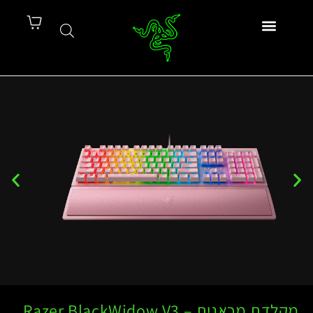
מקלדת מכאנית – Razer BlackWidow V3